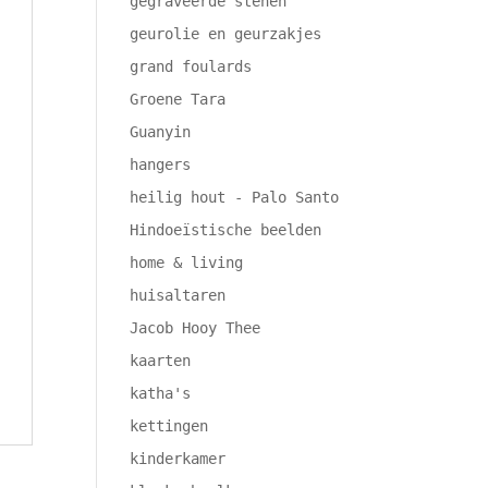
gegraveerde stenen
geurolie en geurzakjes
grand foulards
Groene Tara
Guanyin
hangers
heilig hout - Palo Santo
Hindoeïstische beelden
home & living
huisaltaren
Jacob Hooy Thee
kaarten
katha's
kettingen
kinderkamer