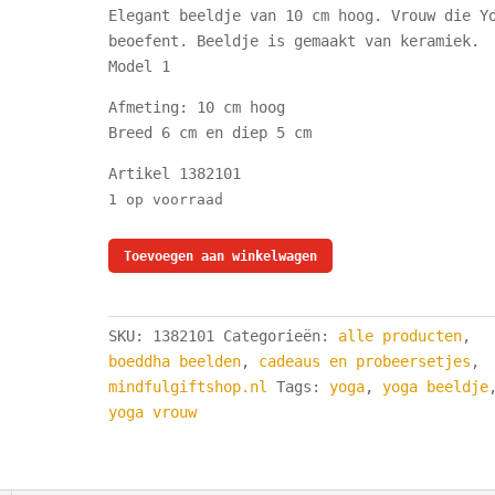
Elegant beeldje van 10 cm hoog. Vrouw die Y
beoefent. Beeldje is gemaakt van keramiek.
Model 1
Afmeting: 10 cm hoog
Breed 6 cm en diep 5 cm
Artikel 1382101
1 op voorraad
Beeld
Toevoegen aan winkelwagen
Yoga
-
Vrouw
SKU:
1382101
Categorieën:
alle producten
,
-
boeddha beelden
,
cadeaus en probeersetjes
,
Zwart
mindfulgiftshop.nl
Tags:
yoga
,
yoga beeldje
Keramiek
yoga vrouw
-
10
cm