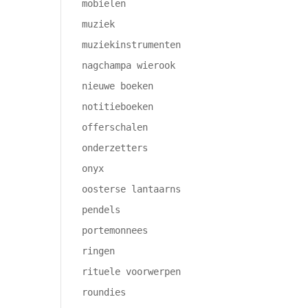
mobielen
muziek
muziekinstrumenten
nagchampa wierook
nieuwe boeken
notitieboeken
offerschalen
onderzetters
onyx
oosterse lantaarns
pendels
portemonnees
ringen
rituele voorwerpen
roundies