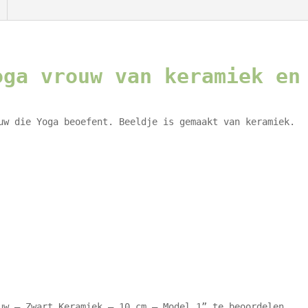
-
Model
1
aantal
oga vrouw van keramiek en
uw die Yoga beoefent. Beeldje is gemaakt van keramiek.
uw – Zwart Keramiek – 10 cm – Model 1” te beoordelen