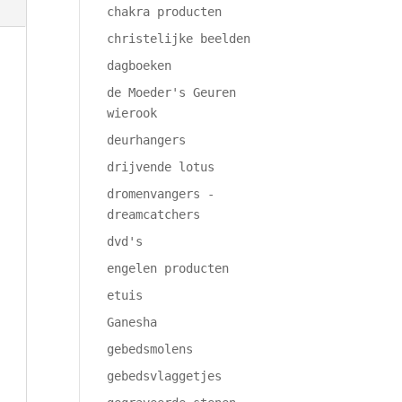
chakra producten
christelijke beelden
dagboeken
de Moeder's Geuren
wierook
deurhangers
drijvende lotus
dromenvangers -
dreamcatchers
dvd's
engelen producten
etuis
Ganesha
gebedsmolens
gebedsvlaggetjes