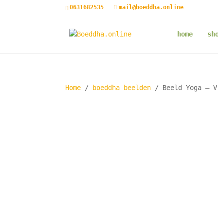
0631682535
mail@boeddha.online
home
sh
Home
/
boeddha beelden
/ Beeld Yoga – V