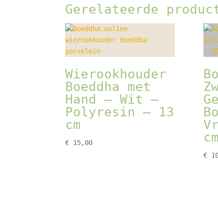
Gerelateerde produc
Wierookhouder
B
Boeddha met
Z
Hand – Wit –
G
Polyresin – 13
B
cm
V
c
€
15,00
€
10