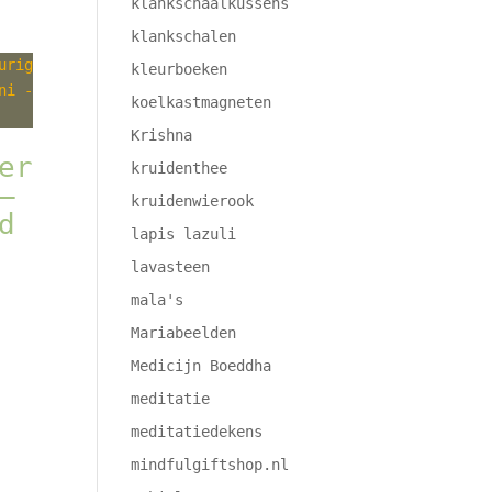
klankschaalkussens
klankschalen
kleurboeken
koelkastmagneten
Krishna
er
kruidenthee
–
kruidenwierook
d
lapis lazuli
lavasteen
mala's
Mariabeelden
Medicijn Boeddha
meditatie
meditatiedekens
mindfulgiftshop.nl