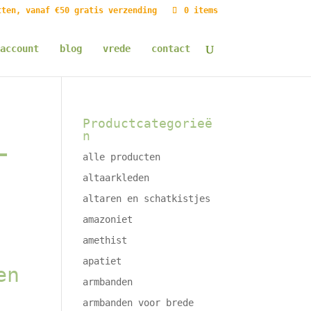
tten, vanaf €50 gratis verzending
0 items
account
blog
vrede
contact
Productcategorieë
n
–
alle producten
altaarkleden
altaren en schatkistjes
amazoniet
amethist
apatiet
en
armbanden
armbanden voor brede