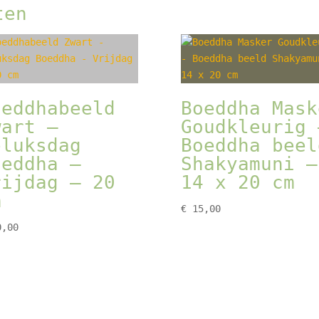
ten
oeddhabeeld
Boeddha Mask
wart –
Goudkleurig 
eluksdag
Boeddha beel
oeddha –
Shakyamuni –
rijdag – 20
14 x 20 cm
m
€
15,00
,00