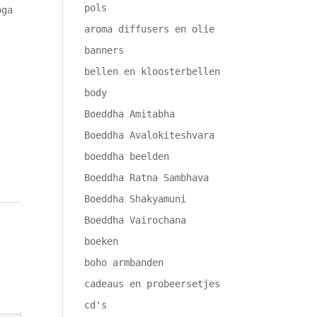
pols
oga
aroma diffusers en olie
banners
bellen en kloosterbellen
body
Boeddha Amitabha
Boeddha Avalokiteshvara
boeddha beelden
Boeddha Ratna Sambhava
Boeddha Shakyamuni
Boeddha Vairochana
boeken
,
boho armbanden
cadeaus en probeersetjes
cd's