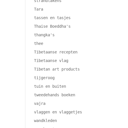
strandlakens
Tara
tassen en tasjes
Thaise Boeddha's
thangka's
thee
Tibetaanse recepten
Tibetaanse vlag
Tibetan art products
tijgeroog
tuin en buiten
tweedehands boeken
vajra
vlaggen en vlaggetjes
wandkleden