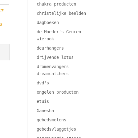
chakra producten
en
christelijke beelden
dagboeken
a
de Moeder's Geuren
wierook
deurhangers
drijvende lotus
dromenvangers -
dreamcatchers
dvd's
engelen producten
etuis
Ganesha
gebedsmolens
gebedsvlaggetjes