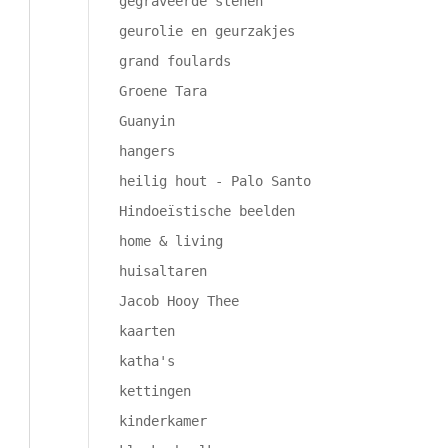
gegraveerde stenen
geurolie en geurzakjes
grand foulards
Groene Tara
Guanyin
hangers
heilig hout - Palo Santo
Hindoeïstische beelden
home & living
huisaltaren
Jacob Hooy Thee
kaarten
katha's
kettingen
kinderkamer