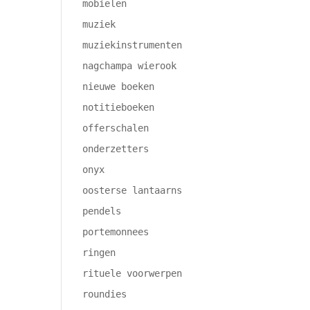
mobielen
muziek
muziekinstrumenten
nagchampa wierook
nieuwe boeken
notitieboeken
offerschalen
onderzetters
onyx
oosterse lantaarns
pendels
portemonnees
ringen
rituele voorwerpen
roundies