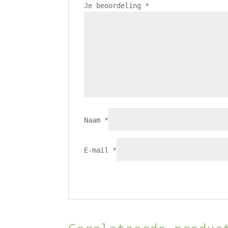
Je beoordeling
*
Naam
*
E-mail
*