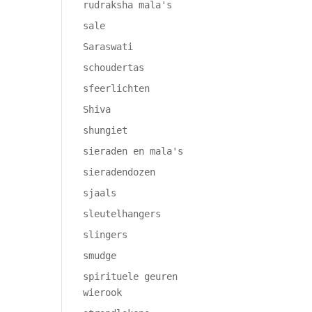
rudraksha mala's
sale
Saraswati
schoudertas
sfeerlichten
Shiva
shungiet
sieraden en mala's
sieradendozen
sjaals
sleutelhangers
slingers
smudge
spirituele geuren
wierook