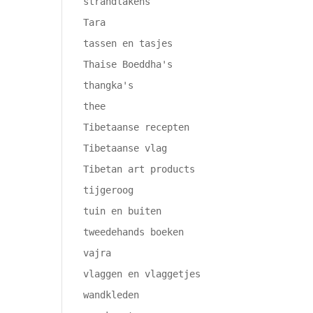
strandlakens
Tara
tassen en tasjes
Thaise Boeddha's
thangka's
thee
Tibetaanse recepten
Tibetaanse vlag
Tibetan art products
tijgeroog
tuin en buiten
tweedehands boeken
vajra
vlaggen en vlaggetjes
wandkleden