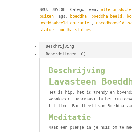
Lavasteen
SKU:
UDV20BL
Categorieën:
alle producte
-
buiten
Tags:
boeddha
,
boeddha beeld
,
bo
15
Boeddhabeeld antraciet
,
Boeddhabeeld zw
cm
statue
,
buddha statues
-
Buddha
Lavasteen
Beschrijving
aantal
Beoordelingen (0)
Beschrijving
Lavasteen Boedd
Het is hip, het is trendy en bovend
woonkamer. Daarnaast is het rustgev
trilling. Borstbeeld van Boeddha va
Meditatie
Maak een plekje in je huis om te me