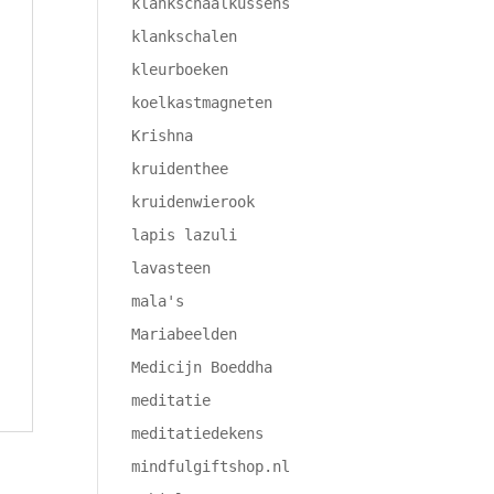
klankschaalkussens
klankschalen
kleurboeken
koelkastmagneten
Krishna
kruidenthee
kruidenwierook
lapis lazuli
lavasteen
mala's
Mariabeelden
Medicijn Boeddha
meditatie
meditatiedekens
mindfulgiftshop.nl