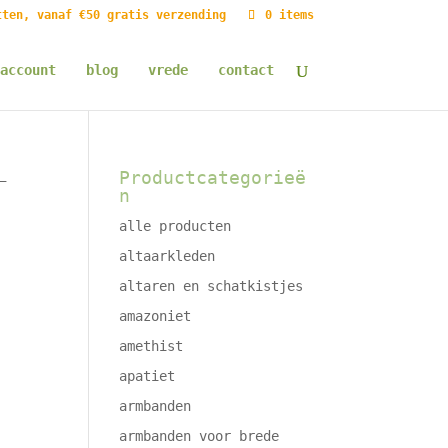
tten, vanaf €50 gratis verzending
0 items
account
blog
vrede
contact
Productcategorieë
–
n
alle producten
altaarkleden
altaren en schatkistjes
amazoniet
amethist
apatiet
armbanden
armbanden voor brede