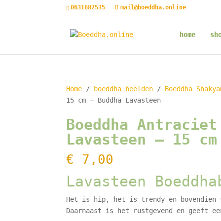
0631682535
mail@boeddha.online
home
sh
Home
/
boeddha beelden
/
Boeddha Shakya
15 cm – Buddha Lavasteen
Boeddha Antraciet
Lavasteen – 15 cm
€
7,00
Lavasteen Boeddha
Het is hip, het is trendy en bovendien 
Daarnaast is het rustgevend en geeft ee