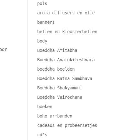
pols
aroma diffusers en olie
banners
bellen en kloosterbellen
body
oor
Boeddha Amitabha
Boeddha Avalokiteshvara
boeddha beelden
Boeddha Ratna Sambhava
Boeddha Shakyamuni
Boeddha Vairochana
boeken
boho armbanden
cadeaus en probeersetjes
cd's