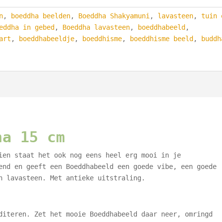
n
,
boeddha beelden
,
Boeddha Shakyamuni
,
lavasteen
,
tuin 
eddha in gebed
,
Boeddha lavasteen
,
boeddhabeeld
,
art
,
boeddhabeeldje
,
boeddhisme
,
boeddhisme beeld
,
buddh
ha 15 cm
ien staat het ook nog eens heel erg mooi in je
end en geeft een Boeddhabeeld een goede vibe, een goede
n lavasteen. Met antieke uitstraling.
diteren. Zet het mooie Boeddhabeeld daar neer, omringd